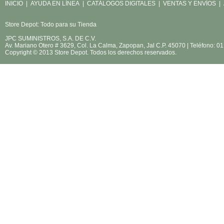
INICIO
|
AYUDA EN LÍNEA
|
CATÁLOGOS DIGITALES
|
VENTAS Y ENVÍOS
|
Store Depot: Todo para su Tienda
JPC SUMINISTROS, S.A. DE C.V.
Av. Mariano Otero # 3629, Col. La Calma, Zapopan, Jal C.P. 45070 | Teléfono: 
Copyright © 2013 Store Depot. Todos los derechos reservados.