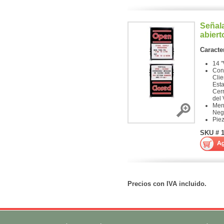
Señala
abiert
Caracter
14 "
Con
Clie
Esta
Cer
del 
Men
Neg
Pie
SKU # 
Precios con IVA incluido.