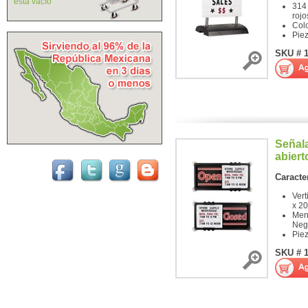
está vacío
314
rojo
Col
Pie
SKU # 
Señal
abiert
Caracter
Vert
x 20
Men
Neg
Pie
SKU # 