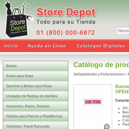
Catálogo de pro
Bolsas
Señalamientos y Porta Anuncios
>
Racks para Ropa
Ganchos y Bolsas para Ropa
Bann
OPEN
Unidades de Rejillas de Alambre
Caracter
Accesorios, Racks, Repisas
3'H 
Bann
Pistolas para Precios y Plastiflechas
dobl
Colo
Pie
Góndolas / Panel Ranurado