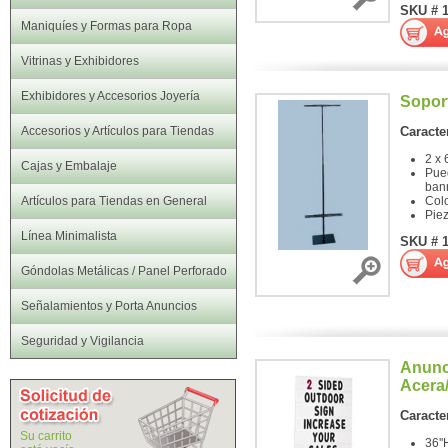
SKU # 
Maniquíes y Formas para Ropa
Vitrinas y Exhibidores
Exhibidores y Accesorios Joyería
Sopor
Accesorios y Artículos para Tiendas
Caracter
2 x 
Cajas y Embalaje
Pue
ban
Artículos para Tiendas en General
Col
Pie
Línea Minimalista
SKU # 
Góndolas Metálicas / Panel Perforado
Señalamientos y Porta Anuncios
Seguridad y Vigilancia
Anunc
Acera
Caracter
Su carrito
36''