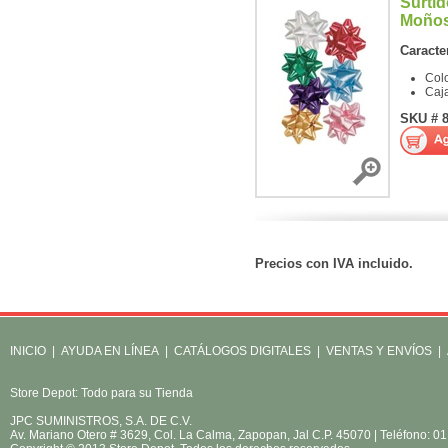
Surtid
Moño
Caracter
Colo
Caj
SKU # 8
Precios con IVA incluido.
INICIO
|
AYUDA EN LÍNEA
|
CATÁLOGOS DIGITALES
|
VENTAS Y ENVÍOS
|
Store Depot: Todo para su Tienda
JPC SUMINISTROS, S.A. DE C.V.
Av. Mariano Otero # 3629, Col. La Calma, Zapopan, Jal C.P. 45070 | Teléfono: 