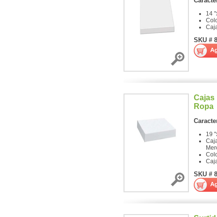
Caracter
14 "
Colo
Caj
SKU # 
Cajas
Ropa
Caracter
19 "
Caja
Mer
Colo
Caj
SKU # 