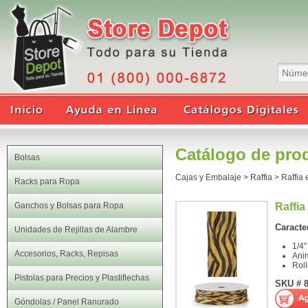
Catálogo de pro
Bolsas
Cajas y Embalaje
>
Raffia
>
Raffia
Racks para Ropa
Ganchos y Bolsas para Ropa
Raffia
Caracter
Unidades de Rejillas de Alambre
1/4
Accesorios, Racks, Repisas
Anim
Roll
Pistolas para Precios y Plastiflechas
SKU # 
Góndolas / Panel Ranurado