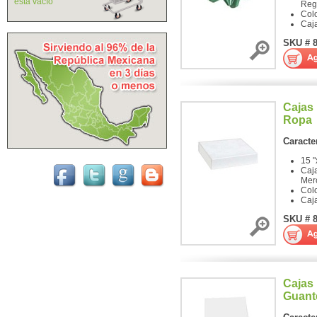
está vacío
Reg
Col
Caj
SKU # 
Cajas
Ropa
Caracter
15 "
Caja
Mer
Colo
Caj
SKU # 
Cajas
Guant