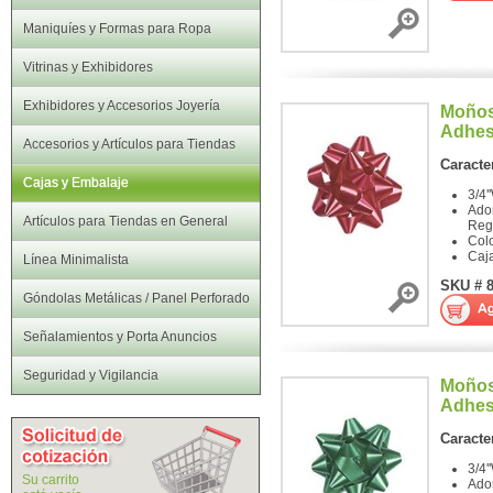
Maniquíes y Formas para Ropa
Vitrinas y Exhibidores
Exhibidores y Accesorios Joyería
Moños
Adhes
Accesorios y Artículos para Tiendas
Caracter
Cajas y Embalaje
3/4'
Ado
Artículos para Tiendas en General
Reg
Col
Caj
Línea Minimalista
SKU # 
Góndolas Metálicas / Panel Perforado
Señalamientos y Porta Anuncios
Seguridad y Vigilancia
Moños
Adhes
Caracter
3/4'
Su carrito
Ado