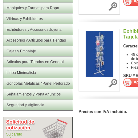
Maniquíes y Formas para Ropa
Vitrinas y Exhibidores
Exhibidores y Accesorios Joyería
Exhibi
Tarjet
Accesorios y Artículos para Tiendas
Caracter
Cajas y Embalaje
48 c
de f
Artículos para Tiendas en General
Col
Pie
Línea Minimalista
SKU # 
Góndolas Metálicas / Panel Perforado
Señalamientos y Porta Anuncios
Seguridad y Vigilancia
Precios con IVA incluido.
Su carrito