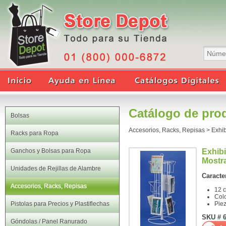
Catálogo de pro
Bolsas
Accesorios, Racks, Repisas
>
Exhi
Racks para Ropa
Ganchos y Bolsas para Ropa
Exhibi
Mostra
Unidades de Rejillas de Alambre
Caracter
Accesorios, Racks, Repisas
12 c
Col
Pistolas para Precios y Plastiflechas
Pie
SKU # 
Góndolas / Panel Ranurado