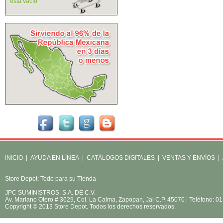
está vacío
INICIO
|
AYUDA EN LÍNEA
|
CATÁLOGOS DIGITALES
|
VENTAS Y ENVÍOS
|
Store Depot: Todo para su Tienda
JPC SUMINISTROS, S.A. DE C.V.
Av. Mariano Otero # 3629, Col. La Calma, Zapopan, Jal C.P. 45070 | Teléfono: 
Copyright © 2013 Store Depot. Todos los derechos reservados.