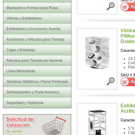
SKU # 
Maniquíes y Formas para Ropa
Vitrinas y Exhibidores
Exhibidores y Accesorios Joyería
Vitrin
P/Most
Accesorios y Artículos para Tiendas
Doble
Cajas y Embalaje
Caracter
13-1
Artículos para Tiendas en General
Col
Pie
Línea Minimalista
SKU # 
Góndolas Metálicas / Panel Perforado
Señalamientos y Porta Anuncios
Seguridad y Vigilancia
Eshibi
Acrili
Caracter
5 "x
Su carrito
Col