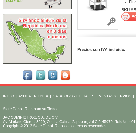
está vacío
Pie
SKU # 
Precios con IVA incluido.
INICIO
|
AYUDA EN LÍNEA
|
CATÁLOGOS DIGITALES
|
VENTAS Y ENVÍOS
|
Store Depot: Todo para su Tienda
JPC SUMINISTROS, S.A. DE C.V.
Av. Mariano Otero # 3629, Col. La Calma, Zapopan, Jal C.P. 45070 | Teléfono: 
Copyright © 2013 Store Depot. Todos los derechos reservados.