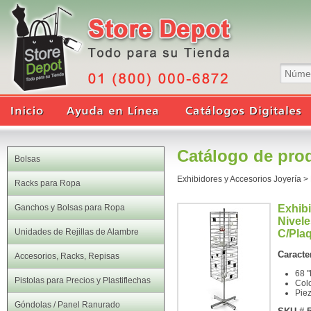
Catálogo de pro
Bolsas
Exhibidores y Accesorios Joyería
>
Racks para Ropa
Ganchos y Bolsas para Ropa
Exhibi
Nivele
Unidades de Rejillas de Alambre
C/Plaq
Caracter
Accesorios, Racks, Repisas
68 
Pistolas para Precios y Plastiflechas
Col
Pie
Góndolas / Panel Ranurado