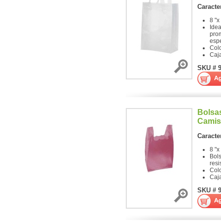
Caracter
8 "x
Idea
pro
espe
Col
Caj
SKU # 
Bolsas
Camis
Caracter
8 "x
Bols
resi
Col
Caj
SKU # 