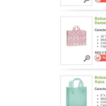
Bolsa
Dama
Caracter
16 "
Ide
Col
Caj
SKU # 
Bolsa
Aqua
Caracter
8 "x
Ide
Col
Caj