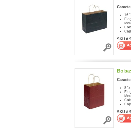
Caracter
16 "
Ele
Mer
Col
Caj
SKU # 
Bolsa
Caracter
8 "x
Ele
Mer
Col
Caj
SKU # 