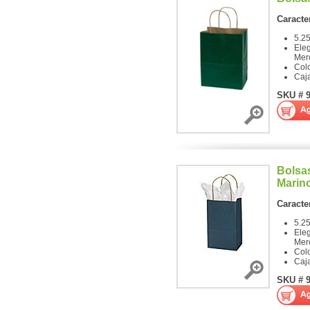
Caracter
5.25
Ele
Mer
Col
Caj
SKU # 
Bolsas
Marin
Caracter
5.25
Ele
Mer
Colo
Caj
SKU # 