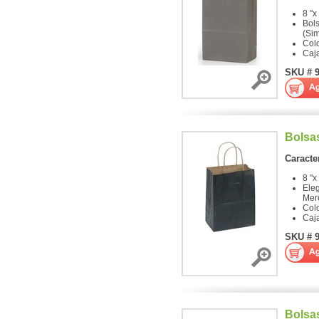
8 "x
Bol
(Sim
Colo
Caj
SKU # 
Bolsa
Caracter
8 "x
Ele
Mer
Col
Caj
SKU # 
Bolsa