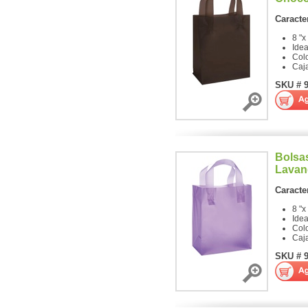
Caracter
8 "x
Ide
Col
Caj
SKU # 
Bolsa
Lavan
Caracter
8 "x
Ide
Col
Caj
SKU # 