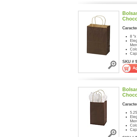
Bolsa
Choco
Caracter
8 "x
Ele
Mer
Col
Caj
SKU # 
Bolsa
Choco
Caracter
5.25
Ele
Mer
Col
Caj