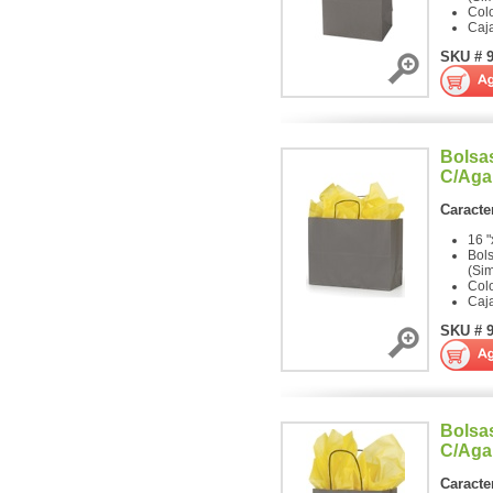
Colo
Caj
SKU # 
Bolsas
C/Aga
Caracter
16 "
Bol
(Sim
Colo
Caj
SKU # 
Bolsas
C/Aga
Caracter