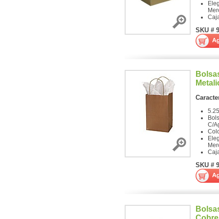
Ele
Mer
Caj
SKU # 
Bolsa
Metali
Caracter
5.25
Bols
C/A
Col
Ele
Mer
Caj
SKU # 
Bolsas
Cobre