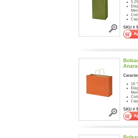
5.25
Ele
Mer
Col
Caj
SKU # 
Bolsa
Anara
Caracter
16 "
Ele
Mer
Colo
Caj
SKU # 
Bolsa