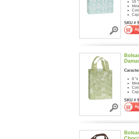
16 "
Ide
Colo
Caj
SKU # 
Bolsa
Damas
Caracter
8 "x
Ide
Colo
Caj
SKU # 
Bolsa
Choco