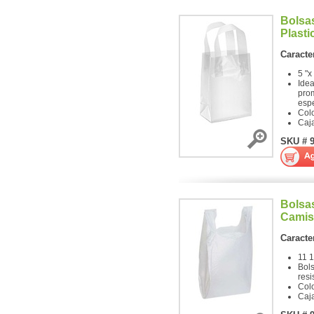
Bolsa
Plasti
Caracter
5 "x
Idea
pro
espe
Col
Caj
SKU # 
Bolsas
Camis
Caracter
11 1
Bols
resi
Col
Caj