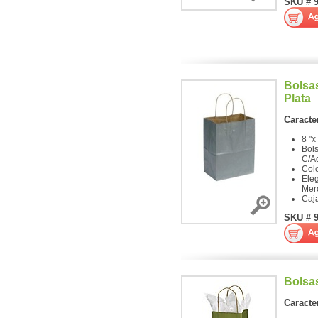
SKU # 
Bolsas
Plata
Caracter
8 "x
Bols
C/A
Colo
Ele
Mer
Caj
SKU # 
Bolsa
Caracter