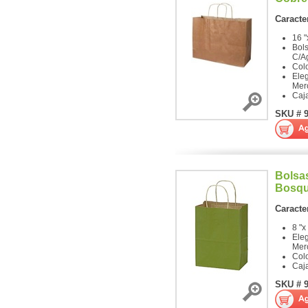
Caracter
16 "
Bols
C/A
Col
Ele
Mer
Caj
SKU # 
Bolsa
Bosq
Caracter
8 "x
Ele
Mer
Col
Caj
SKU # 