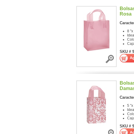
Bolsa
Rosa
Caracter
8 "x
Ide
Col
Caj
SKU # 
Bolsa
Dama
Caracter
5 "x
Ide
Col
Caj
SKU # 