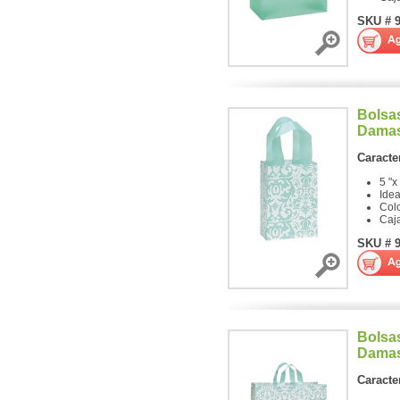
SKU # 
Bolsa
Damas
Caracter
5 "x
Ide
Colo
Caj
SKU # 
Bolsa
Damas
Caracter