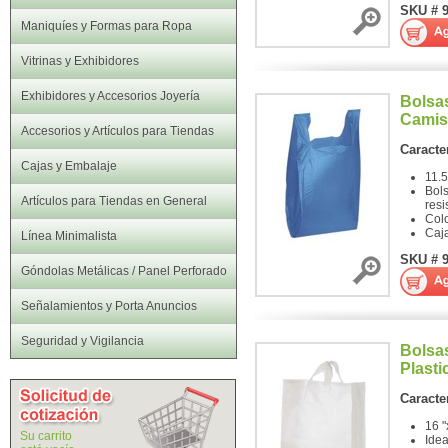
SKU # 
Maniquíes y Formas para Ropa
Vitrinas y Exhibidores
Exhibidores y Accesorios Joyería
Bolsas
Camis
Accesorios y Artículos para Tiendas
Caracter
Cajas y Embalaje
11.5
Bols
Artículos para Tiendas en General
resi
Colo
Caj
Línea Minimalista
SKU # 
Góndolas Metálicas / Panel Perforado
Señalamientos y Porta Anuncios
Seguridad y Vigilancia
Bolsa
Plasti
Caracter
16 "
Su carrito
Idea