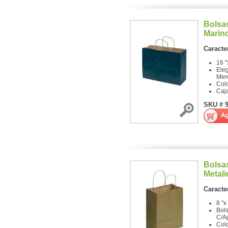
Bolsas
Marin
Caracter
16 "
Ele
Mer
Colo
Caj
SKU # 
Bolsas
Metali
Caracter
8 "x
Bols
C/A
Colo