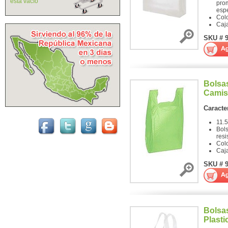
está vacío
pro
espe
Col
Caj
SKU # 
Bolsas
Camis
Caracter
11.5
Bols
resi
Col
Caj
SKU # 
Bolsa
Plasti