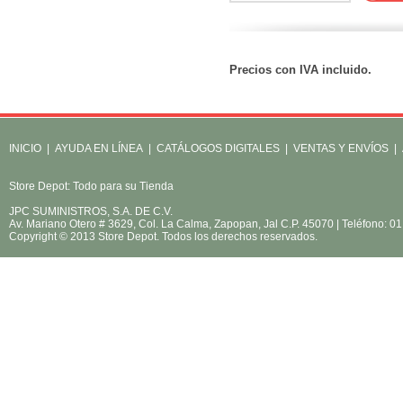
Precios con IVA incluido.
INICIO
|
AYUDA EN LÍNEA
|
CATÁLOGOS DIGITALES
|
VENTAS Y ENVÍOS
|
Store Depot: Todo para su Tienda
JPC SUMINISTROS, S.A. DE C.V.
Av. Mariano Otero # 3629, Col. La Calma, Zapopan, Jal C.P. 45070 | Teléfono: 
Copyright © 2013 Store Depot. Todos los derechos reservados.