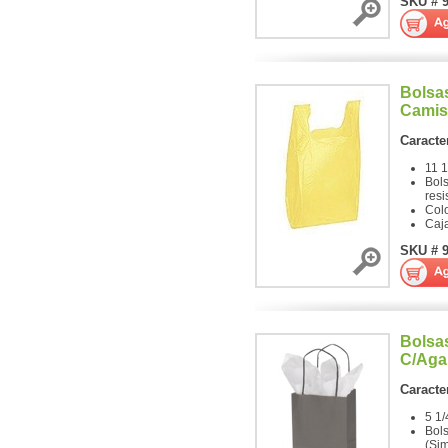
SKU # 
Bolsas
Camis
Caracter
11 1
Bols
resi
Colo
Caj
SKU # 
Bolsas
C/Aga
Caracter
5 1/
Bol
(Sim