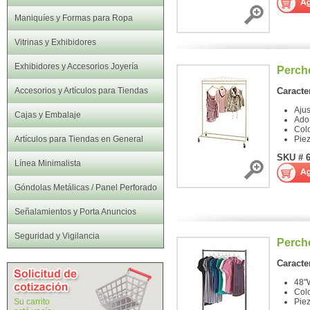
Maniquíes y Formas para Ropa
Vitrinas y Exhibidores
Exhibidores y Accesorios Joyería
Perche
Accesorios y Artículos para Tiendas
Caracter
Ajus
Cajas y Embalaje
Ador
Colo
Artículos para Tiendas en General
Pie
SKU # 
Línea Minimalista
Góndolas Metálicas / Panel Perforado
Señalamientos y Porta Anuncios
Seguridad y Vigilancia
Perch
Caracter
48"
Col
Su carrito
Pie