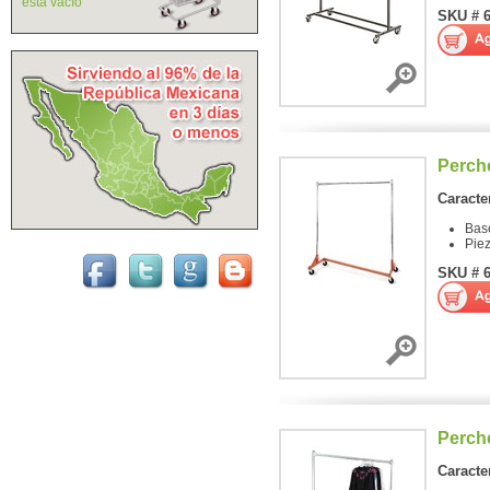
está vacío
SKU # 
Perch
Caracter
Bas
Pie
SKU # 
Perch
Caracter