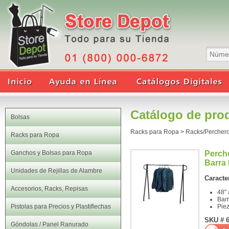
Catálogo de pro
Bolsas
Racks para Ropa
>
Racks/Perchero
Racks para Ropa
Ganchos y Bolsas para Ropa
Perch
Barra
Unidades de Rejillas de Alambre
Caracter
Accesorios, Racks, Repisas
48" 
Bar
Pistolas para Precios y Plastiflechas
Pie
SKU # 6
Góndolas / Panel Ranurado