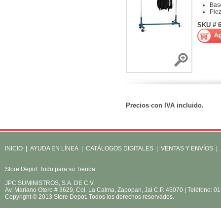
Bas
Pie
SKU # 
Precios con IVA incluido.
INICIO
|
AYUDA EN LÍNEA
|
CATÁLOGOS DIGITALES
|
VENTAS Y ENVÍOS
|
Store Depot: Todo para su Tienda
JPC SUMINISTROS, S.A. DE C.V.
Av. Mariano Otero # 3629, Col. La Calma, Zapopan, Jal C.P. 45070 | Teléfono: 
Copyright © 2013 Store Depot. Todos los derechos reservados.