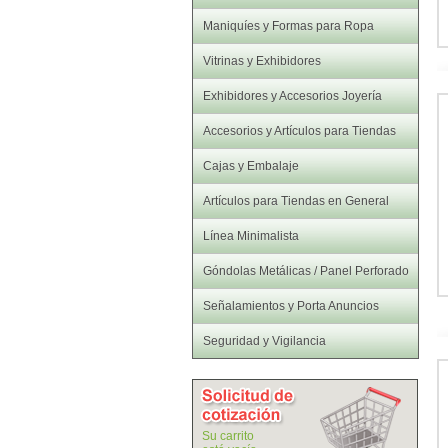
Maniquíes y Formas para Ropa
Vitrinas y Exhibidores
Exhibidores y Accesorios Joyería
Accesorios y Artículos para Tiendas
Cajas y Embalaje
Artículos para Tiendas en General
Línea Minimalista
Góndolas Metálicas / Panel Perforado
Señalamientos y Porta Anuncios
Seguridad y Vigilancia
Su carrito